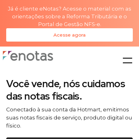
Já é cliente eNotas? Acesse o material com as
orientações sobre a Reforma Tributária e o
Portal de Gestão NFS-e.
Acesse agora
planos
Você vende, nós cuidamos
das notas fiscais.
Conectado à sua conta da Hotmart, emitimos
suas notas fiscais de serviço, produto digital ou
físico.