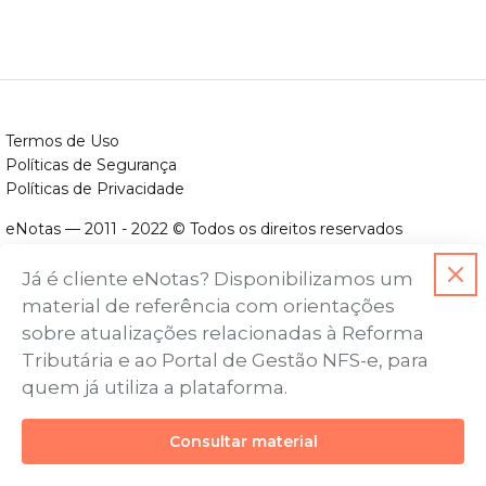
Termos de Uso
Políticas de Segurança
Políticas de Privacidade
eNotas — 2011 - 2022 © Todos os direitos reservados
ENOTAS DESENVOLVIMENTO DE SOFTWARES LTDA.
Já é cliente eNotas? Disponibilizamos um
CNPJ nº. 14.422.279/0001-06
material de referência com orientações
Endereço: Avenida Assis Chateaubriand, nº 499, Bairro Floresta,
sobre atualizações relacionadas à Reforma
Belo Horizonte - MG, CEP nº 30.150-101
Tributária e ao Portal de Gestão NFS-e, para
quem já utiliza a plataforma.
Consultar material