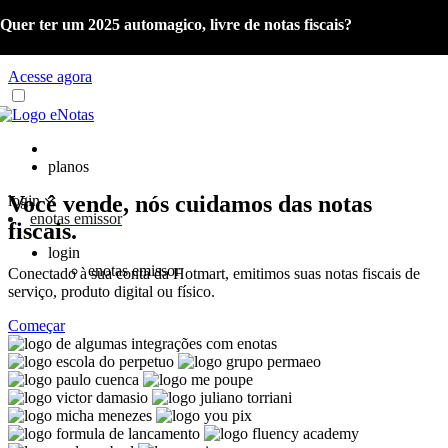
Quer ter um 2025 automagico, livre de notas fiscais?
Já é cliente eNotas? Acesse o material com as orientações sobre a
Reforma Tributária e o Portal de Gestão NFS-e.
Acesse agora
planos
Você vende, nós cuidamos das notas
login
enotas emissor
fiscais.
login
enotas emissor
Conectado à sua conta da Hotmart, emitimos suas notas fiscais de
serviço, produto digital ou físico.
Começar