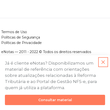
Termos de Uso
Políticas de Segurança
Políticas de Privacidade
eNotas — 2011 - 2022 © Todos os direitos reservados
ENOTAS DESENVOLVIMENTO DE SOFTWARES LTDA.
Já é cliente eNotas? Disponibilizamos um
CNPJ nº. 14.422.279/0001-06
material de referência com orientações
Endereço: Avenida Assis Chateaubriand, nº 499, Bairro Floresta,
sobre atualizações relacionadas à Reforma
Belo Horizonte - MG, CEP nº 30.150-101
Tributária e ao Portal de Gestão NFS-e, para
quem já utiliza a plataforma.
Consultar material