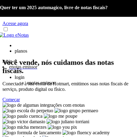
Quer ter um 2025 automagico, livre de notas fiscais?
Já é cliente eNotas? Acesse o material com as orientações sobre a
Reforma Tributária e o Portal de Gestão NFS-e.
Acesse agora
planos
Você vende, nós cuidamos das notas
login
enotas emissor
fiscais.
login
enotas emissor
Conectado à sua conta da Hotmart, emitimos suas notas fiscais de
serviço, produto digital ou físico.
Começar