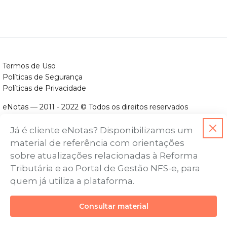
Termos de Uso
Políticas de Segurança
Políticas de Privacidade
eNotas — 2011 - 2022 © Todos os direitos reservados
ENOTAS DESENVOLVIMENTO DE SOFTWARES LTDA.
Já é cliente eNotas? Disponibilizamos um
CNPJ nº. 14.422.279/0001-06
material de referência com orientações
Endereço: Avenida Assis Chateaubriand, nº 499, Bairro Floresta,
sobre atualizações relacionadas à Reforma
Belo Horizonte - MG, CEP nº 30.150-101
Tributária e ao Portal de Gestão NFS-e, para
quem já utiliza a plataforma.
Consultar material