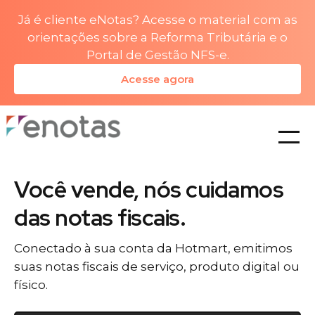
Já é cliente eNotas? Acesse o material com as
orientações sobre a Reforma Tributária e o
Portal de Gestão NFS-e.
Acesse agora
planos
Você vende, nós cuidamos
das notas fiscais.
Conectado à sua conta da Hotmart, emitimos
suas notas fiscais de serviço, produto digital ou
físico.