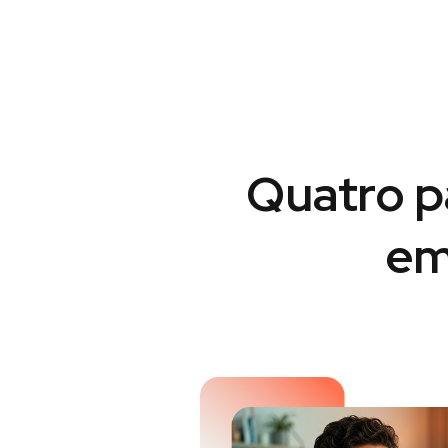
Quatro p
em