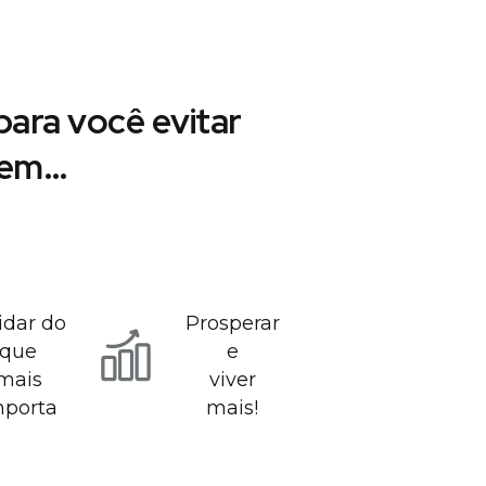
ara você evitar
r em…
idar do
Prosperar
que
e
mais
viver
mporta
mais!