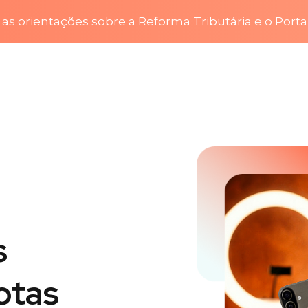
as orientações sobre a Reforma Tributária e o Porta
s
otas