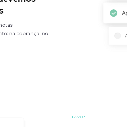
s
notas
o: na cobrança, no
PASSO 3