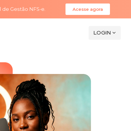
l de Gestão NFS-e.
Acesse agora
LOGIN