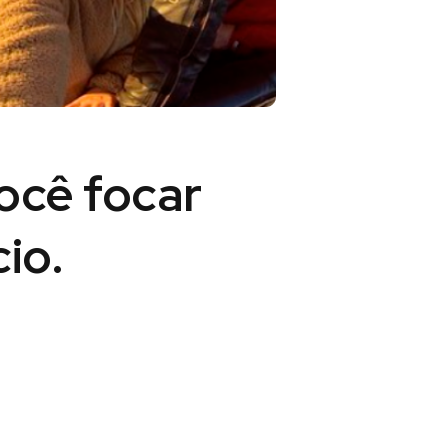
você
focar
io.