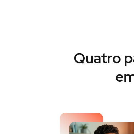
Quatro p
em