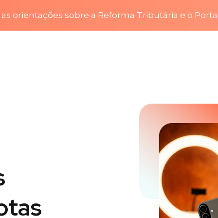
as orientações sobre a Reforma Tributária e o Porta
s
otas