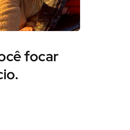
você
focar
io.