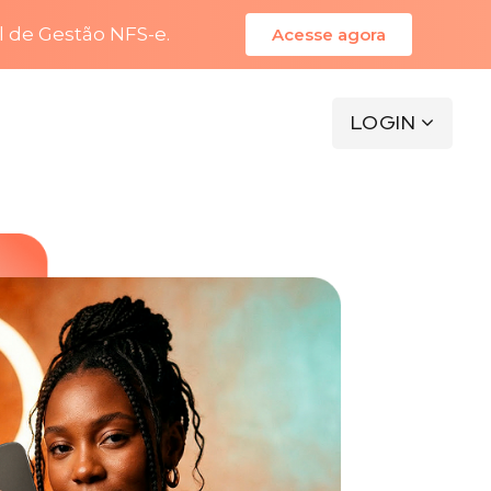
l de Gestão NFS-e.
Acesse agora
LOGIN