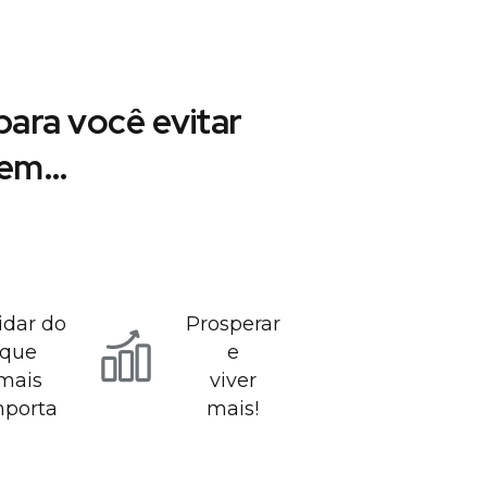
ara você evitar
r em…
idar do
Prosperar
que
e
mais
viver
mporta
mais!