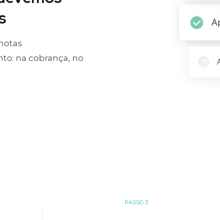
s
notas
o: na cobrança, no
PASSO 3