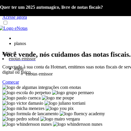
Quer ter um 2025 automagico, livre de notas fiscais?
Já é cliente eNotas? Acesse o material com as orientações sobre a Re
Acesse agora
planos
Você vende, nós cuidamos das notas fiscais.
login
enotas emissor
Conectado à sua conta da Hotmart, emitimos suas notas fiscais de ser
login
digital ou físico.
enotas emissor
Começar