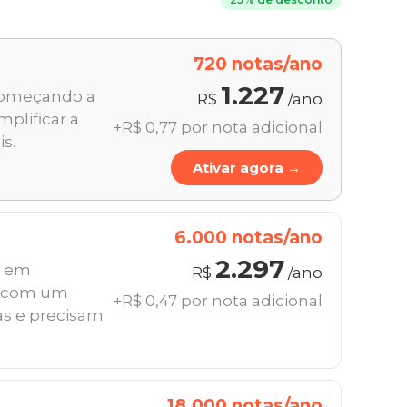
720 notas/ano
1.227
começando a
R$
/ano
mplificar a
+R$ 0,77 por nota adicional
is.
Ativar agora →
6.000 notas/ano
2.297
s em
R$
/ano
m com um
+R$ 0,47 por nota adicional
s e precisam
18.000 notas/ano