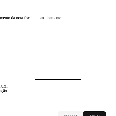
ento da nota fiscal automaticamente.
gital
zação
ir
Mensal
Anual