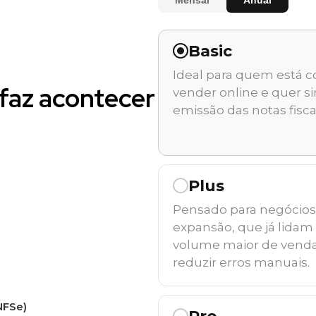
Basic
Ideal para quem está 
faz acontecer
vender online e quer si
emissão das notas fisca
Plus
Pensado para negócio
expansão, que já lida
volume maior de venda
reduzir erros manuais.
NFSe)