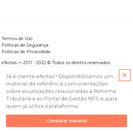
Termos de Uso
Políticas de Segurança
Políticas de Privacidade
eNotas — 2011 - 2022 © Todos os direitos reservados
ENOTAS DESENVOLVIMENTO DE SOFTWARES LTDA.
Já é cliente eNotas? Disponibilizamos um
CNPJ nº. 14.422.279/0001-06
material de referência com orientações
Endereço: Avenida Assis Chateaubriand, nº 499, Bairro Floresta,
sobre atualizações relacionadas à Reforma
Belo Horizonte - MG, CEP nº 30.150-101
Tributária e ao Portal de Gestão NFS-e, para
quem já utiliza a plataforma.
Consultar material