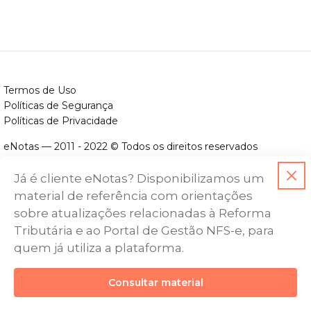
Termos de Uso
Políticas de Segurança
Políticas de Privacidade
eNotas — 2011 - 2022 © Todos os direitos reservados
ENOTAS DESENVOLVIMENTO DE SOFTWARES LTDA.
Já é cliente eNotas? Disponibilizamos um
CNPJ nº. 14.422.279/0001-06
material de referência com orientações
Endereço: Avenida Assis Chateaubriand, nº 499, Bairro Floresta,
sobre atualizações relacionadas à Reforma
Belo Horizonte - MG, CEP nº 30.150-101
Tributária e ao Portal de Gestão NFS-e, para
quem já utiliza a plataforma.
Consultar material