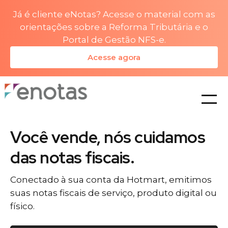
Já é cliente eNotas? Acesse o material com as
orientações sobre a Reforma Tributária e o
Portal de Gestão NFS-e.
Acesse agora
planos
Você vende, nós cuidamos
das notas fiscais.
Conectado à sua conta da Hotmart, emitimos
suas notas fiscais de serviço, produto digital ou
físico.