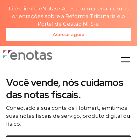
Já é cliente eNotas? Acesse o material com as
orientações sobre a Reforma Tributária e o
Portal de Gestão NFS-e.
Acesse agora
planos
Você vende, nós cuidamos
das notas fiscais.
Conectado à sua conta da Hotmart, emitimos
suas notas fiscais de serviço, produto digital ou
físico.