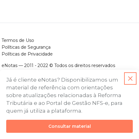
Termos de Uso
Políticas de Segurança
Políticas de Privacidade
eNotas — 2011 - 2022 © Todos os direitos reservados
ENOTAS DESENVOLVIMENTO DE SOFTWARES LTDA.
Já é cliente eNotas? Disponibilizamos um
CNPJ nº. 14.422.279/0001-06
material de referência com orientações
Endereço: Avenida Assis Chateaubriand, nº 499, Bairro Floresta,
sobre atualizações relacionadas à Reforma
Belo Horizonte - MG, CEP nº 30.150-101
Tributária e ao Portal de Gestão NFS-e, para
quem já utiliza a plataforma.
Consultar material