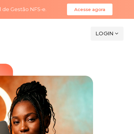
l de Gestão NFS-e.
Acesse agora
LOGIN