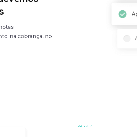
s
notas
o: na cobrança, no
PASSO 3