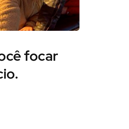
você
focar
io.