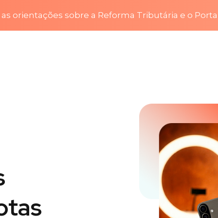
as orientações sobre a Reforma Tributária e o Porta
s
otas