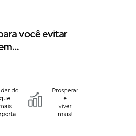
ara você evitar
r em…
idar do
Prosperar
que
e
mais
viver
mporta
mais!