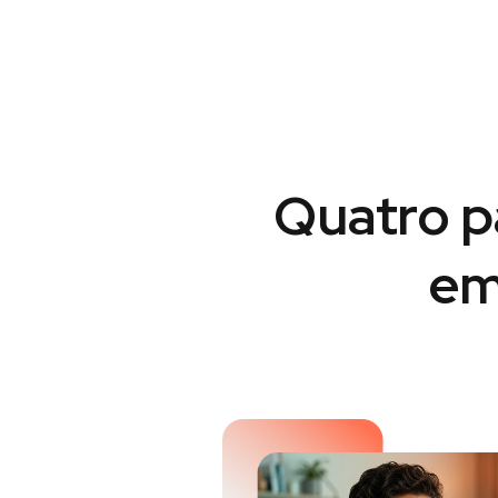
Quatro p
em