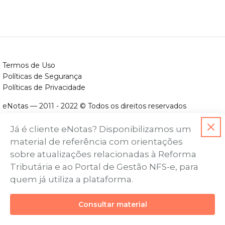
Termos de Uso
Políticas de Segurança
Políticas de Privacidade
eNotas — 2011 - 2022 © Todos os direitos reservados
ENOTAS DESENVOLVIMENTO DE SOFTWARES LTDA.
Já é cliente eNotas? Disponibilizamos um
CNPJ nº. 14.422.279/0001-06
material de referência com orientações
Endereço: Avenida Assis Chateaubriand, nº 499, Bairro Floresta,
sobre atualizações relacionadas à Reforma
Belo Horizonte - MG, CEP nº 30.150-101
Tributária e ao Portal de Gestão NFS-e, para
quem já utiliza a plataforma.
Consultar material