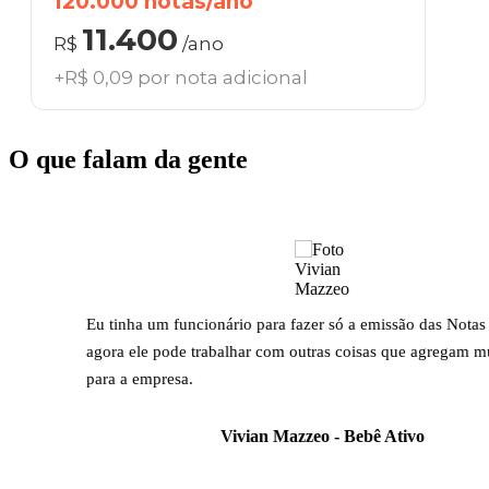
120.000 notas/ano
11.400
R$
/ano
+R$ 0,09 por nota adicional
O que falam da gente
um funcionário para fazer só a emissão das Notas Fiscais, e
 pode trabalhar com outras coisas que agregam muito mais
presa.
Vivian Mazzeo - Bebê Ativo