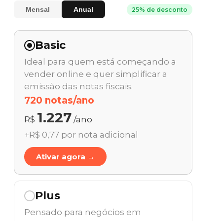
Mensal
Anual
25% de desconto
Basic
Ideal para quem está começando a
vender online e quer simplificar a
emissão das notas fiscais.
720 notas/ano
1.227
R$
/ano
+R$ 0,77 por nota adicional
Ativar agora →
Plus
Pensado para negócios em