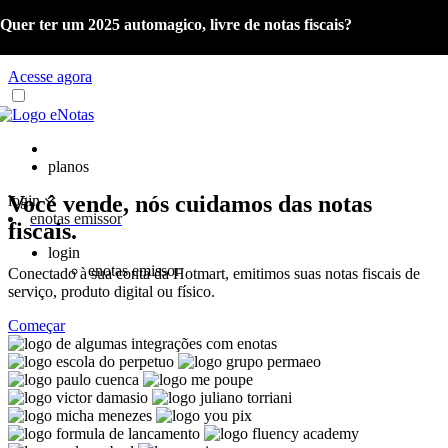
Quer ter um 2025 automagico, livre de notas fiscais?
Já é cliente eNotas? Acesse o material com as orientações sobre a
Reforma Tributária e o Portal de Gestão NFS-e.
Acesse agora
planos
Você vende, nós cuidamos das notas
login
enotas emissor
fiscais.
login
enotas emissor
Conectado à sua conta da Hotmart, emitimos suas notas fiscais de
serviço, produto digital ou físico.
Começar