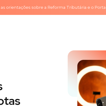
as orientações sobre a Reforma Tributária e o Porta
s
otas