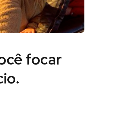
você
focar
io.