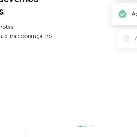
s
notas
o: na cobrança, no
PASSO 3