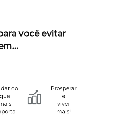
ara você evitar
r em…
idar do
Prosperar
que
e
mais
viver
mporta
mais!