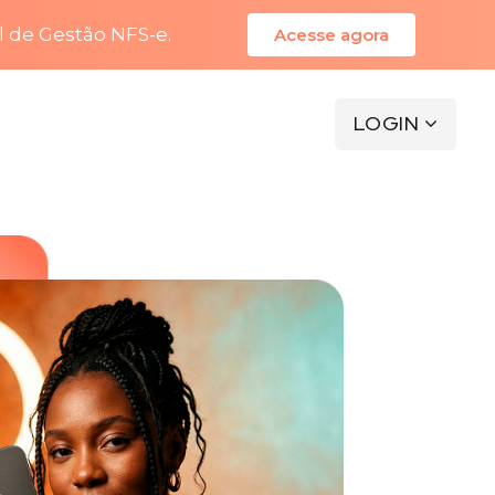
l de Gestão NFS-e.
Acesse agora
LOGIN