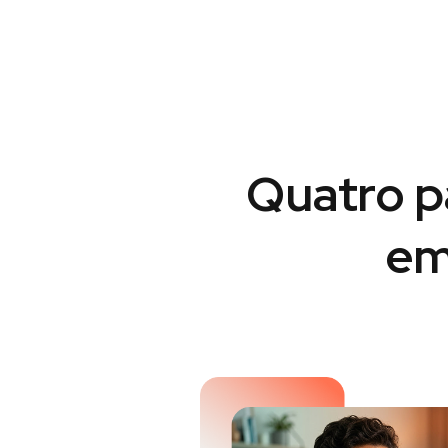
Quatro p
em