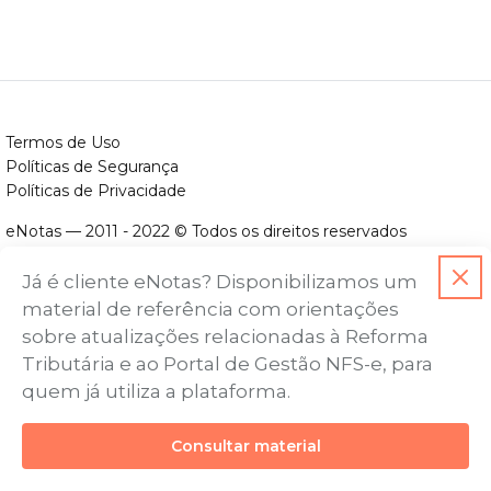
Termos de Uso
Políticas de Segurança
Políticas de Privacidade
eNotas — 2011 - 2022 © Todos os direitos reservados
ENOTAS DESENVOLVIMENTO DE SOFTWARES LTDA.
Já é cliente eNotas? Disponibilizamos um
CNPJ nº. 14.422.279/0001-06
material de referência com orientações
Endereço: Avenida Assis Chateaubriand, nº 499, Bairro Floresta,
sobre atualizações relacionadas à Reforma
Belo Horizonte - MG, CEP nº 30.150-101
Tributária e ao Portal de Gestão NFS-e, para
quem já utiliza a plataforma.
Consultar material