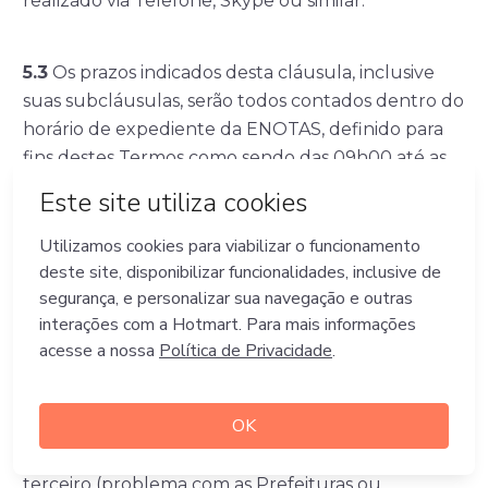
realizado via Telefone, Skype ou similar.
5.3
Os prazos indicados desta cláusula, inclusive
suas subcláusulas, serão todos contados dentro do
horário de expediente da ENOTAS, definido para
fins destes Termos como sendo das 09h00 até as
18h00, de segunda a sexta feira, exceto feriados
nacionais e do Município de Belo Horizonte/MG.
5.4
O prazo aqui fixado se refere exclusivamente à
primeira resposta do suporte, e não
necessariamente à solução integral do problema
ou dificuldade técnica apontado, tendo em vista o
nível de complexidade da execução deste
instrumento e a possibilidade do referido
problema ou dificuldade técnica advir de fato de
terceiro (problema com as Prefeituras ou