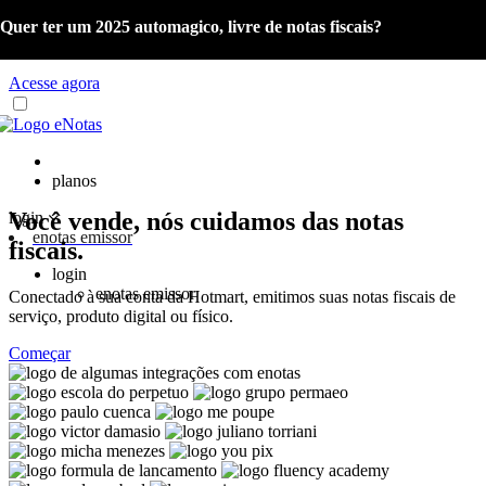
Quer ter um 2025 automagico, livre de notas fiscais?
Já é cliente eNotas? Acesse o material com as orientações sobre a
Reforma Tributária e o Portal de Gestão NFS-e.
Acesse agora
planos
Você vende, nós cuidamos das notas
login
enotas emissor
fiscais.
login
enotas emissor
Conectado à sua conta da Hotmart, emitimos suas notas fiscais de
serviço, produto digital ou físico.
Começar