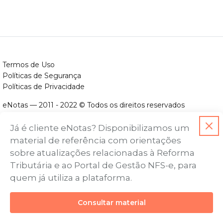
Termos de Uso
Políticas de Segurança
Políticas de Privacidade
eNotas — 2011 - 2022 © Todos os direitos reservados
ENOTAS DESENVOLVIMENTO DE SOFTWARES LTDA.
Já é cliente eNotas? Disponibilizamos um
CNPJ nº. 14.422.279/0001-06
material de referência com orientações
Endereço: Avenida Assis Chateaubriand, nº 499, Bairro Floresta,
sobre atualizações relacionadas à Reforma
Belo Horizonte - MG, CEP nº 30.150-101
Tributária e ao Portal de Gestão NFS-e, para
quem já utiliza a plataforma.
Consultar material