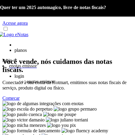
Quer ter um 2025 automagico, livre de notas fiscais?
Já é cliente eNotas? Acesse o material com as orientações sobre a
Reforma Tributária e o Portal de Gestão NFS-e.
Acesse agora
planos
Você vende, nós cuidamos das notas
login
enotas emissor
fiscais.
login
enotas emissor
Conectado à sua conta da Hotmart, emitimos suas notas fiscais de
serviço, produto digital ou físico.
Começar