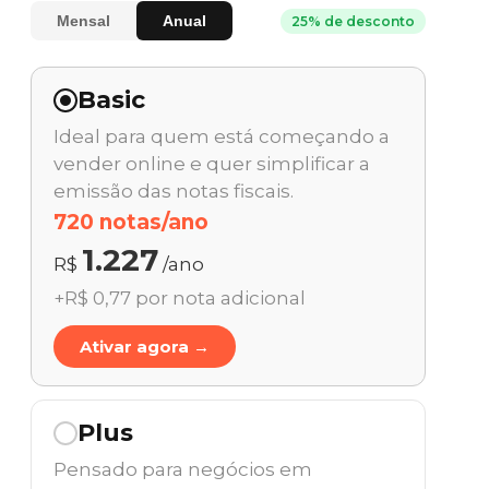
Mensal
Anual
25% de desconto
Basic
Ideal para quem está começando a
vender online e quer simplificar a
emissão das notas fiscais.
720 notas/ano
1.227
R$
/ano
+R$ 0,77 por nota adicional
Ativar agora →
Plus
Pensado para negócios em