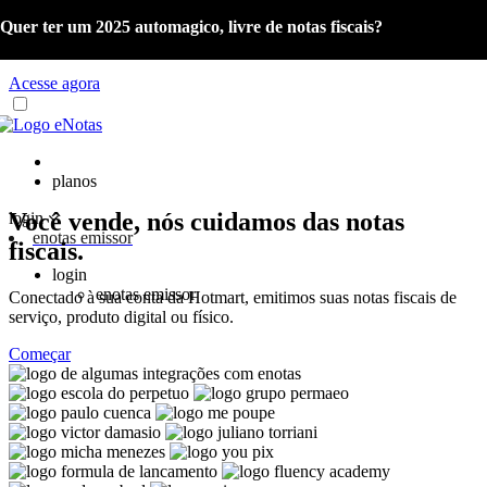
Quer ter um 2025 automagico, livre de notas fiscais?
Já é cliente eNotas? Acesse o material com as orientações sobre a
Reforma Tributária e o Portal de Gestão NFS-e.
Acesse agora
planos
Você vende, nós cuidamos das notas
login
enotas emissor
fiscais.
login
enotas emissor
Conectado à sua conta da Hotmart, emitimos suas notas fiscais de
serviço, produto digital ou físico.
Começar