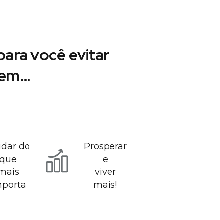
ara você evitar
r em…
idar do
Prosperar
que
e
mais
viver
mporta
mais!