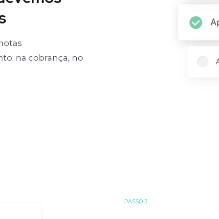
s
notas
o: na cobrança, no
PASSO 3