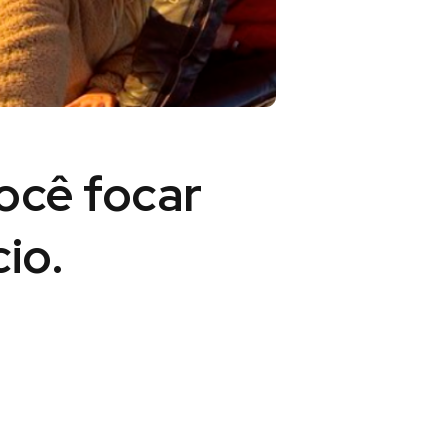
você
focar
io.