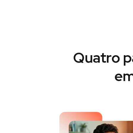
Quatro p
em