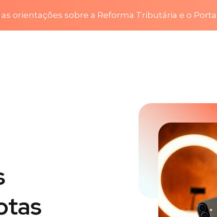
as orientações sobre a Reforma Tributária e o Porta
s
otas