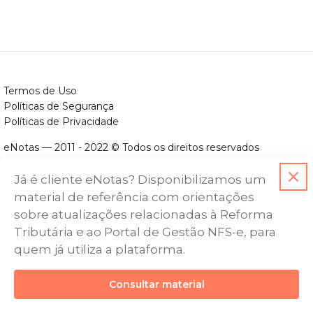
Termos de Uso
Políticas de Segurança
Políticas de Privacidade
eNotas — 2011 - 2022 © Todos os direitos reservados
ENOTAS DESENVOLVIMENTO DE SOFTWARES LTDA.
Já é cliente eNotas? Disponibilizamos um
CNPJ nº. 14.422.279/0001-06
material de referência com orientações
Endereço: Avenida Assis Chateaubriand, nº 499, Bairro Floresta,
sobre atualizações relacionadas à Reforma
Belo Horizonte - MG, CEP nº 30.150-101
Tributária e ao Portal de Gestão NFS-e, para
quem já utiliza a plataforma.
Consultar material