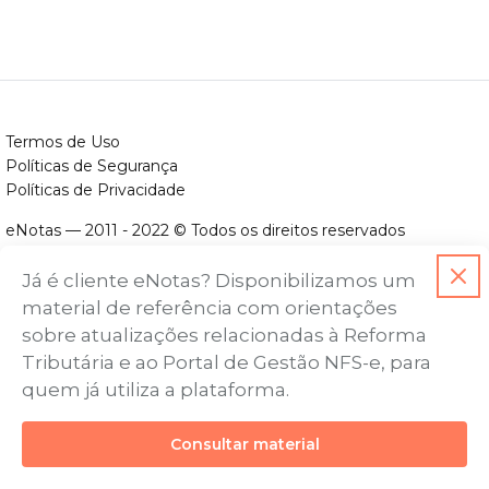
Termos de Uso
Políticas de Segurança
Políticas de Privacidade
eNotas — 2011 - 2022 © Todos os direitos reservados
ENOTAS DESENVOLVIMENTO DE SOFTWARES LTDA.
Já é cliente eNotas? Disponibilizamos um
CNPJ nº. 14.422.279/0001-06
material de referência com orientações
Endereço: Avenida Assis Chateaubriand, nº 499, Bairro Floresta,
sobre atualizações relacionadas à Reforma
Belo Horizonte - MG, CEP nº 30.150-101
Tributária e ao Portal de Gestão NFS-e, para
quem já utiliza a plataforma.
Consultar material