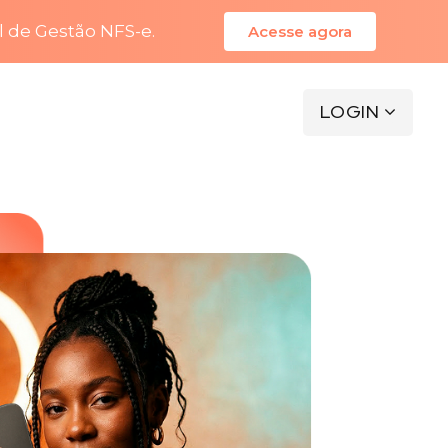
l de Gestão NFS-e.
Acesse agora
LOGIN