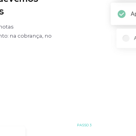
s
notas
o: na cobrança, no
PASSO 3