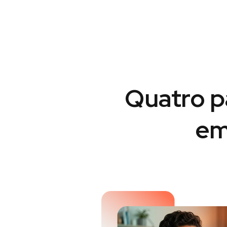
Quatro p
em