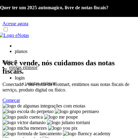
Quer ter um 2025 automagico, livre de notas fiscais?
Já é cliente eNotas? Acesse o material com as orientações sobre a
Reforma Tributária e o Portal de Gestão NFS-e.
Acesse agora
planos
Você vende, nós cuidamos das notas
login
enotas emissor
fiscais.
login
enotas emissor
Conectado à sua conta da Hotmart, emitimos suas notas fiscais de
serviço, produto digital ou físico.
Começar