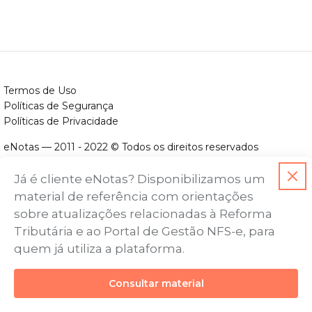
Termos de Uso
Políticas de Segurança
Políticas de Privacidade
eNotas — 2011 - 2022 © Todos os direitos reservados
ENOTAS DESENVOLVIMENTO DE SOFTWARES LTDA.
Já é cliente eNotas? Disponibilizamos um
CNPJ nº. 14.422.279/0001-06
material de referência com orientações
Endereço: Avenida Assis Chateaubriand, nº 499, Bairro Floresta,
sobre atualizações relacionadas à Reforma
Belo Horizonte - MG, CEP nº 30.150-101
Tributária e ao Portal de Gestão NFS-e, para
quem já utiliza a plataforma.
Consultar material