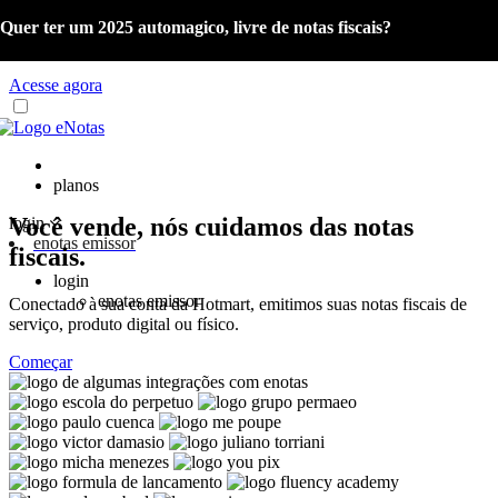
Quer ter um 2025 automagico, livre de notas fiscais?
Já é cliente eNotas? Acesse o material com as orientações sobre a
Reforma Tributária e o Portal de Gestão NFS-e.
Acesse agora
planos
Você vende, nós cuidamos das notas
login
enotas emissor
fiscais.
login
enotas emissor
Conectado à sua conta da Hotmart, emitimos suas notas fiscais de
serviço, produto digital ou físico.
Começar