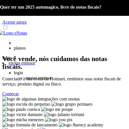
Quer ter um 2025 automagico, livre de notas fiscais?
Já é cliente eNotas? Acesse o material com as orientações sobre a
Reforma Tributária e o Portal de Gestão NFS-e.
Acesse agora
planos
Você vende, nós cuidamos das notas
login
enotas emissor
fiscais.
login
enotas emissor
Conectado à sua conta da Hotmart, emitimos suas notas fiscais de
serviço, produto digital ou físico.
Começar