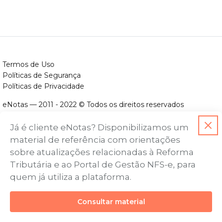
Termos de Uso
Políticas de Segurança
Políticas de Privacidade
eNotas — 2011 - 2022 © Todos os direitos reservados
ENOTAS DESENVOLVIMENTO DE SOFTWARES LTDA.
Já é cliente eNotas? Disponibilizamos um
CNPJ nº. 14.422.279/0001-06
material de referência com orientações
Endereço: Avenida Assis Chateaubriand, nº 499, Bairro Floresta,
sobre atualizações relacionadas à Reforma
Belo Horizonte - MG, CEP nº 30.150-101
Tributária e ao Portal de Gestão NFS-e, para
quem já utiliza a plataforma.
Consultar material