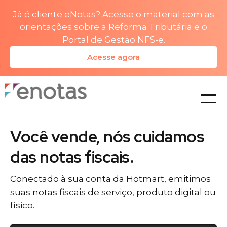
Já é cliente eNotas? Acesse o material com as
orientações sobre a Reforma Tributária e o
Portal de Gestão NFS-e.
Acesse agora
planos
Você vende, nós cuidamos
das notas fiscais.
Conectado à sua conta da Hotmart, emitimos
suas notas fiscais de serviço, produto digital ou
físico.