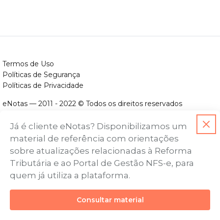
Termos de Uso
Políticas de Segurança
Políticas de Privacidade
eNotas — 2011 - 2022 © Todos os direitos reservados
ENOTAS DESENVOLVIMENTO DE SOFTWARES LTDA.
Já é cliente eNotas? Disponibilizamos um
CNPJ nº. 14.422.279/0001-06
material de referência com orientações
Endereço: Avenida Assis Chateaubriand, nº 499, Bairro Floresta,
sobre atualizações relacionadas à Reforma
Belo Horizonte - MG, CEP nº 30.150-101
Tributária e ao Portal de Gestão NFS-e, para
quem já utiliza a plataforma.
Consultar material