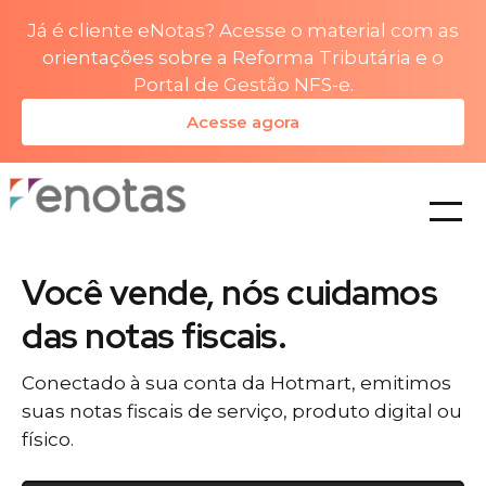
Já é cliente eNotas? Acesse o material com as
orientações sobre a Reforma Tributária e o
Portal de Gestão NFS-e.
Acesse agora
planos
Você vende, nós cuidamos
das notas fiscais.
Conectado à sua conta da Hotmart, emitimos
suas notas fiscais de serviço, produto digital ou
físico.