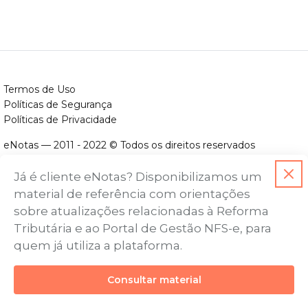
Termos de Uso
Políticas de Segurança
Políticas de Privacidade
eNotas — 2011 - 2022 © Todos os direitos reservados
ENOTAS DESENVOLVIMENTO DE SOFTWARES LTDA.
Já é cliente eNotas? Disponibilizamos um
CNPJ nº. 14.422.279/0001-06
material de referência com orientações
Endereço: Avenida Assis Chateaubriand, nº 499, Bairro Floresta,
sobre atualizações relacionadas à Reforma
Belo Horizonte - MG, CEP nº 30.150-101
Tributária e ao Portal de Gestão NFS-e, para
quem já utiliza a plataforma.
Consultar material