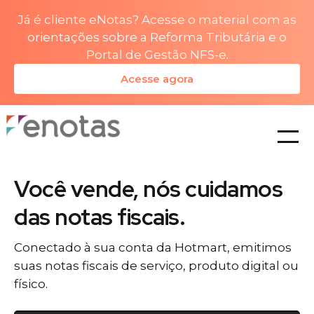
Já é cliente eNotas? Acesse o material com as
orientações sobre a Reforma Tributária e o
Portal de Gestão NFS-e.
Acesse agora
planos
Você vende, nós cuidamos
das notas fiscais.
Conectado à sua conta da Hotmart, emitimos
suas notas fiscais de serviço, produto digital ou
físico.