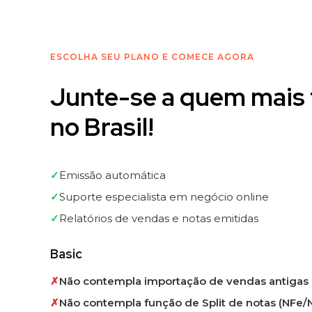
Mas nunca
das vendas
reembolsadas
Detectamos quando uma venda é reembolsada e solicitamos o cancelam
Levar meu negócio para um próximo nível
Atendimento próximo
que fala a sua língua
Conte com especialistas em
negócios digitais:
De produtor, co-produtor à afiliado, nascemos junto com o mercado di
há 10 anos. Entendemos bem os desafios que você enfrenta na legali
do seu empreendimento digital e estamos aqui pra te ajudar a consegu
focar no que mais importa pra você (e perder menos tempo com
burocracias).