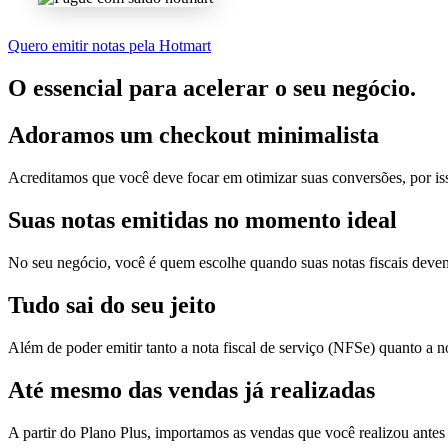
Agora é só aproveitar o seu tempo para aumentar suas vendas e cuida
Quero fazer meu negócio prosperar
Visualize e gerencie suas notas fiscais sem
INTEGRE COM A HOTMART EM SEGUNDOS
Somos o parceiro oficial da Hotmart
Com o eNotas, você integra com a Hotmart em segundos! Dentro da