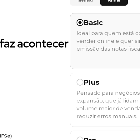
ento da nota fiscal automaticamente.
gital
zação
ir
Mensal
Anual