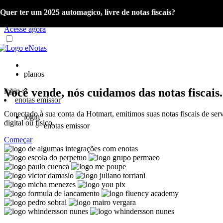
Quer ter um 2025 automagico, livre de notas fiscais?
Já é cliente eNotas? Acesse o material com as orientações sobre a Re
Acesse agora
planos
Você vende, nós cuidamos das notas fiscais.
login
enotas emissor
Conectado à sua conta da Hotmart, emitimos suas notas fiscais de ser
login
digital ou físico.
enotas emissor
Começar