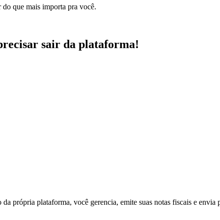
nda realizada aparecerá no seu eNotas,
automagicamente!
tas fiscais
l momento: na cobrança, no pagamento ou na garantia?
mos aos seus clientes
tado) e as encaminhamos aos clientes, automaticamente.
 negócio