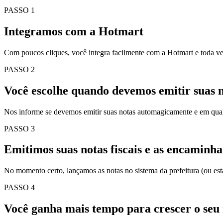
Não somos nós dizendo, são nossos clientes
Ricardo Hoffmann
Cliente eNotas
“Tempo é o ativo mais escasso na jornada do empreendedor. E o eNot
Como funciona na prática
Quatro passos simples para você
focar
em crescer o seu negócio.