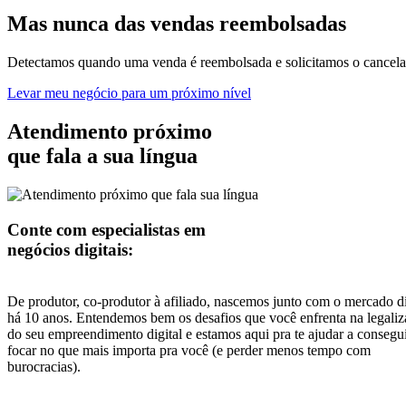
Quero emitir notas pela Hotmart
O essencial para acelerar o seu negócio.
Adoramos um
checkout minimalista
Acreditamos que você deve focar em otimizar suas conversões, por is
Suas notas
emitidas no momento ideal
No seu negócio, você é quem escolhe quando suas notas fiscais devem
Tudo sai
do seu jeito
Além de poder emitir tanto a nota fiscal de serviço (NFSe) quanto a 
Até mesmo das
vendas já realizadas
A partir do Plano Plus, importamos as vendas que você realizou antes