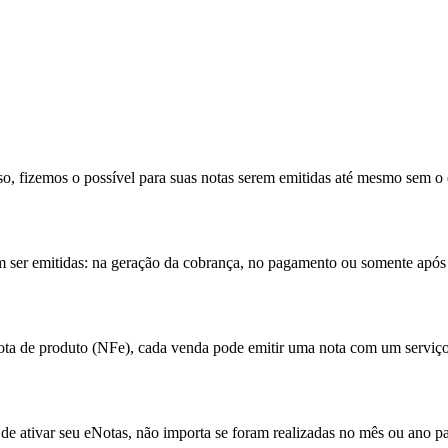
r do que mais importa pra você.
 precisar sair da plataforma!
 própria plataforma, você gerencia, emite suas notas fiscais e envia p