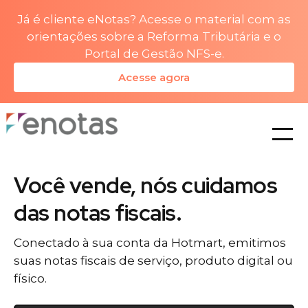
Já é cliente eNotas? Acesse o material com as
orientações sobre a Reforma Tributária e o
Portal de Gestão NFS-e.
Acesse agora
planos
Você vende, nós cuidamos
das notas fiscais.
Conectado à sua conta da Hotmart, emitimos
suas notas fiscais de serviço, produto digital ou
físico.