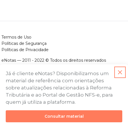
Termos de Uso
Políticas de Segurança
Políticas de Privacidade
eNotas — 2011 - 2022 © Todos os direitos reservados
ENOTAS DESENVOLVIMENTO DE SOFTWARES LTDA.
Já é cliente eNotas? Disponibilizamos um
CNPJ nº. 14.422.279/0001-06
material de referência com orientações
Endereço: Avenida Assis Chateaubriand, nº 499, Bairro Floresta,
sobre atualizações relacionadas à Reforma
Belo Horizonte - MG, CEP nº 30.150-101
Tributária e ao Portal de Gestão NFS-e, para
quem já utiliza a plataforma.
Consultar material