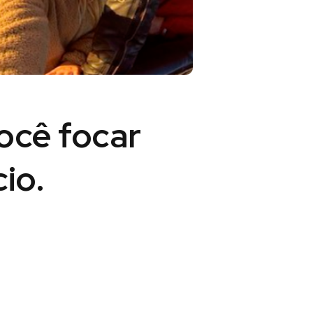
você
focar
io.