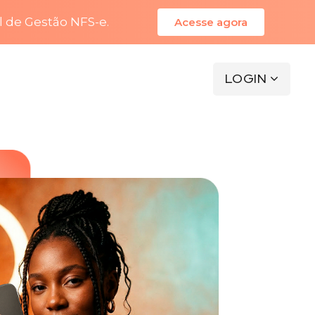
l de Gestão NFS-e.
Acesse agora
LOGIN