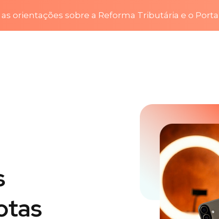
as orientações sobre a Reforma Tributária e o Porta
s
otas