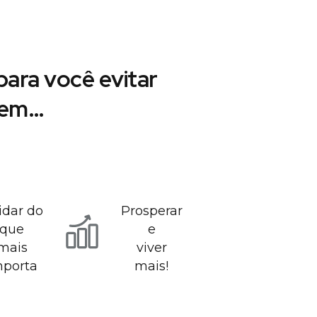
ara você evitar
r em…
idar do
Prosperar
que
e
mais
viver
mporta
mais!