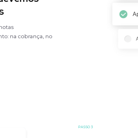
s
notas
o: na cobrança, no
PASSO 3