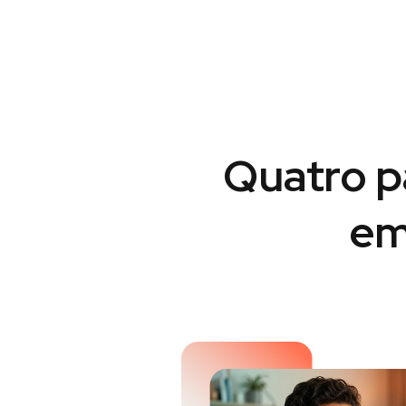
Quatro p
em