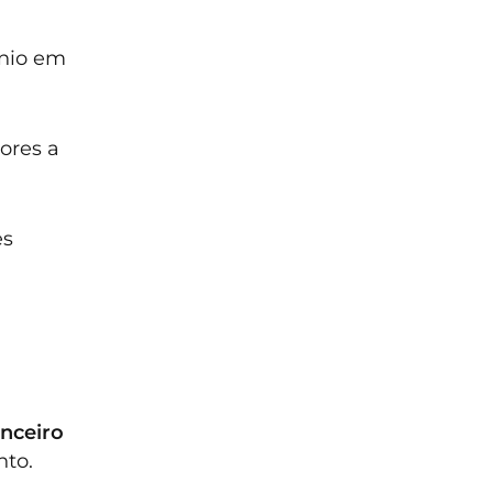
ônio em
ores a
es
nceiro
nto.