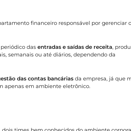
partamento financeiro responsável por gerenciar 
e periódico das
entradas e saídas de receita
, prod
ais, semanais ou até diários, dependendo da
estão das contas bancárias
da empresa, já que m
 apenas em ambiente eletrônico.
dois times bem conhecidos do ambiente corporat