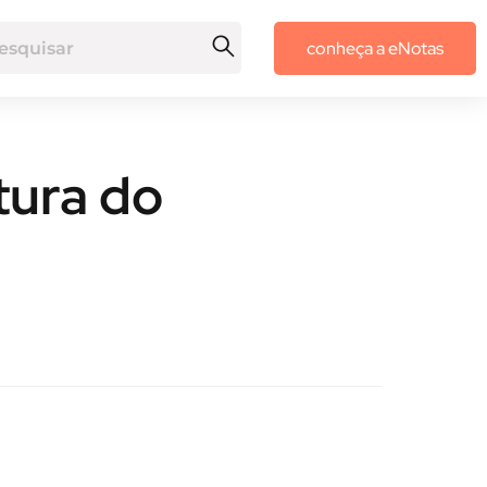
conheça a eNotas
tura do