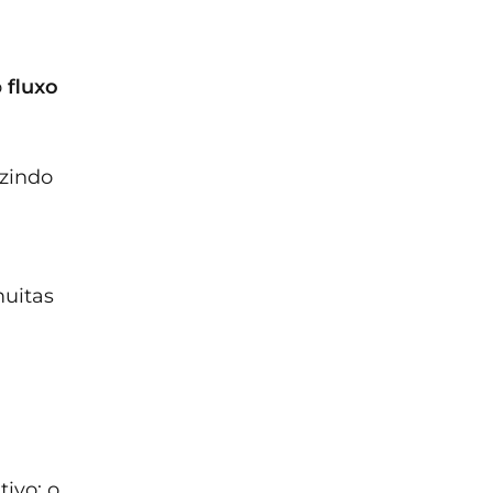
o
fluxo
uzindo
uitas
ivo: o