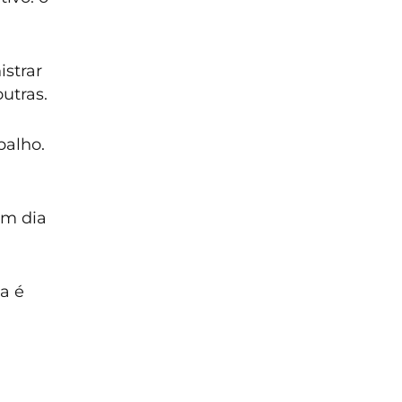
istrar
utras.
balho.
em dia
la é