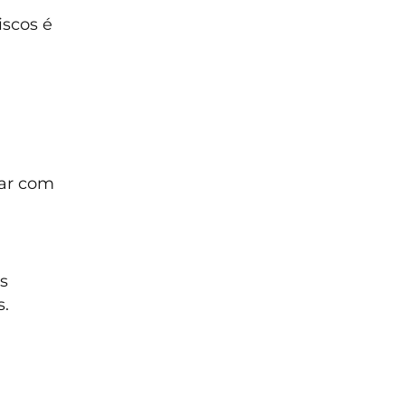
iscos é
tar com
s
s.