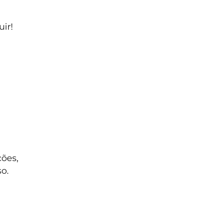
ir!
ções,
o.