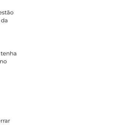
estão
 da
 tenha
no
rrar