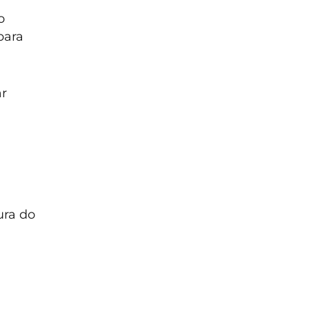
o
para
r
ura do