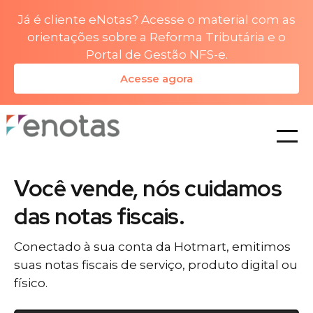
Já é cliente eNotas? Acesse o material com as
orientações sobre a Reforma Tributária e o
Portal de Gestão NFS-e.
Acesse agora
planos
Você vende, nós cuidamos
das notas fiscais.
Conectado à sua conta da Hotmart, emitimos
suas notas fiscais de serviço, produto digital ou
físico.