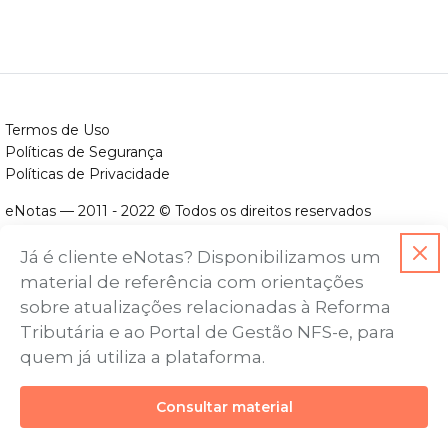
Termos de Uso
Políticas de Segurança
Políticas de Privacidade
eNotas — 2011 - 2022 © Todos os direitos reservados
ENOTAS DESENVOLVIMENTO DE SOFTWARES LTDA.
Já é cliente eNotas? Disponibilizamos um
CNPJ nº. 14.422.279/0001-06
material de referência com orientações
Endereço: Avenida Assis Chateaubriand, nº 499, Bairro Floresta,
sobre atualizações relacionadas à Reforma
Belo Horizonte - MG, CEP nº 30.150-101
Tributária e ao Portal de Gestão NFS-e, para
quem já utiliza a plataforma.
Consultar material