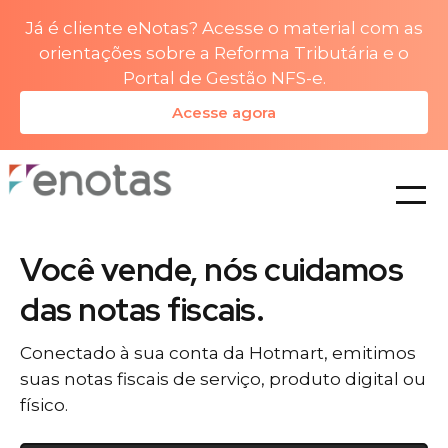
Já é cliente eNotas? Acesse o material com as
orientações sobre a Reforma Tributária e o
Portal de Gestão NFS-e.
Acesse agora
planos
Você vende, nós cuidamos
das notas fiscais.
Conectado à sua conta da Hotmart, emitimos
suas notas fiscais de serviço, produto digital ou
físico.