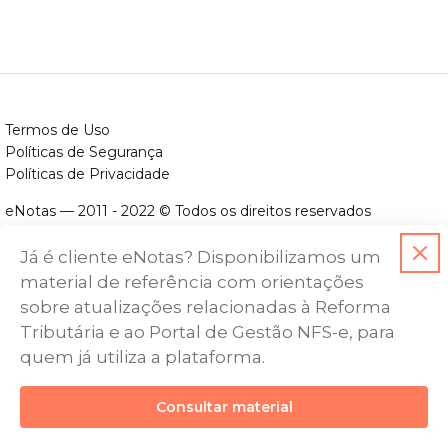
Termos de Uso
Políticas de Segurança
Políticas de Privacidade
eNotas — 2011 - 2022 © Todos os direitos reservados
ENOTAS DESENVOLVIMENTO DE SOFTWARES LTDA.
Já é cliente eNotas? Disponibilizamos um
CNPJ nº. 14.422.279/0001-06
material de referência com orientações
Endereço: Avenida Assis Chateaubriand, nº 499, Bairro Floresta,
sobre atualizações relacionadas à Reforma
Belo Horizonte - MG, CEP nº 30.150-101
Tributária e ao Portal de Gestão NFS-e, para
quem já utiliza a plataforma.
Consultar material