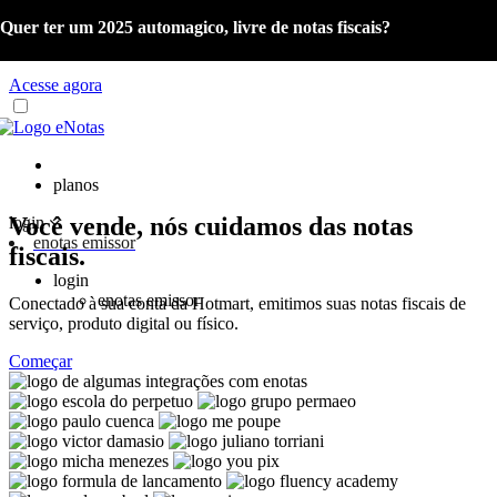
Quer ter um 2025 automagico, livre de notas fiscais?
Já é cliente eNotas? Acesse o material com as orientações sobre a
Reforma Tributária e o Portal de Gestão NFS-e.
Acesse agora
planos
Você vende, nós cuidamos das notas
login
enotas emissor
fiscais.
login
enotas emissor
Conectado à sua conta da Hotmart, emitimos suas notas fiscais de
serviço, produto digital ou físico.
Começar