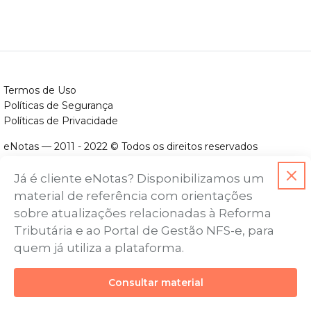
Termos de Uso
Políticas de Segurança
Políticas de Privacidade
eNotas — 2011 - 2022 © Todos os direitos reservados
ENOTAS DESENVOLVIMENTO DE SOFTWARES LTDA.
Já é cliente eNotas? Disponibilizamos um
CNPJ nº. 14.422.279/0001-06
material de referência com orientações
Endereço: Avenida Assis Chateaubriand, nº 499, Bairro Floresta,
sobre atualizações relacionadas à Reforma
Belo Horizonte - MG, CEP nº 30.150-101
Tributária e ao Portal de Gestão NFS-e, para
quem já utiliza a plataforma.
Consultar material