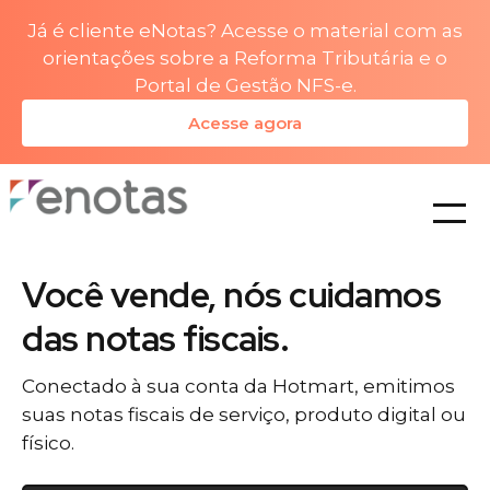
Já é cliente eNotas? Acesse o material com as
orientações sobre a Reforma Tributária e o
Portal de Gestão NFS-e.
Acesse agora
planos
Você vende, nós cuidamos
das notas fiscais.
Conectado à sua conta da Hotmart, emitimos
suas notas fiscais de serviço, produto digital ou
físico.