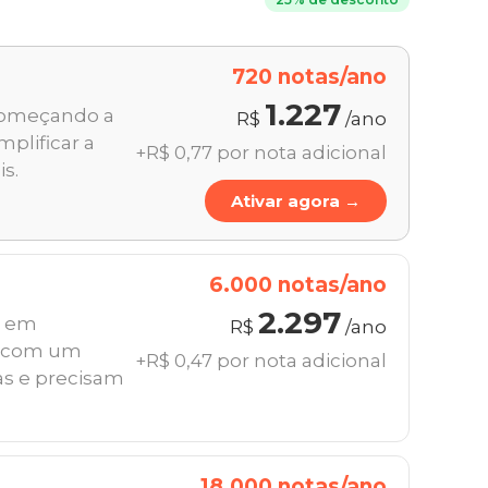
720 notas/ano
1.227
começando a
R$
/ano
mplificar a
+R$ 0,77 por nota adicional
is.
Ativar agora →
6.000 notas/ano
2.297
s em
R$
/ano
m com um
+R$ 0,47 por nota adicional
s e precisam
18.000 notas/ano