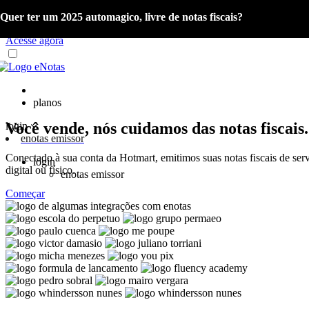
Quer ter um 2025 automagico, livre de notas fiscais?
Já é cliente eNotas? Acesse o material com as orientações sobre a Re
Acesse agora
planos
Você vende, nós cuidamos das notas fiscais.
login
enotas emissor
Conectado à sua conta da Hotmart, emitimos suas notas fiscais de ser
login
digital ou físico.
enotas emissor
Começar