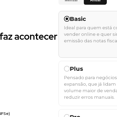
Basic
Ideal para quem está 
faz acontecer
vender online e quer si
emissão das notas fisca
Plus
Pensado para negócio
expansão, que já lida
volume maior de venda
reduzir erros manuais.
NFSe)