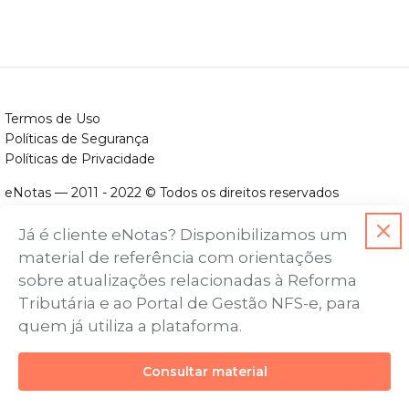
Termos de Uso
Políticas de Segurança
Políticas de Privacidade
eNotas — 2011 - 2022 © Todos os direitos reservados
ENOTAS DESENVOLVIMENTO DE SOFTWARES LTDA.
Já é cliente eNotas? Disponibilizamos um
CNPJ nº. 14.422.279/0001-06
material de referência com orientações
Endereço: Avenida Assis Chateaubriand, nº 499, Bairro Floresta,
sobre atualizações relacionadas à Reforma
Belo Horizonte - MG, CEP nº 30.150-101
Tributária e ao Portal de Gestão NFS-e, para
quem já utiliza a plataforma.
Consultar material