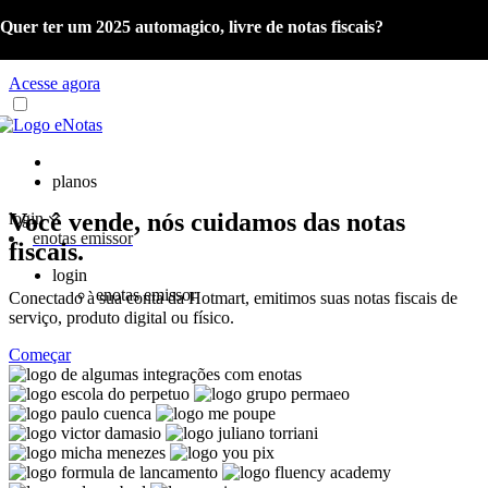
Quer ter um 2025 automagico, livre de notas fiscais?
Já é cliente eNotas? Acesse o material com as orientações sobre a
Reforma Tributária e o Portal de Gestão NFS-e.
Acesse agora
planos
Você vende, nós cuidamos das notas
login
enotas emissor
fiscais.
login
enotas emissor
Conectado à sua conta da Hotmart, emitimos suas notas fiscais de
serviço, produto digital ou físico.
Começar