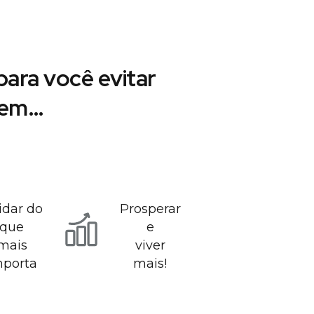
ara você evitar
r em…
idar do
Prosperar
que
e
mais
viver
mporta
mais!