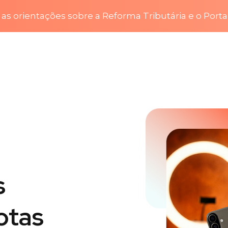
as orientações sobre a Reforma Tributária e o Porta
s
otas