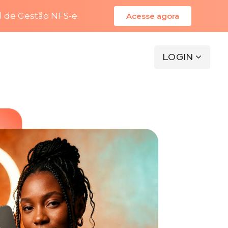
l de Gestão NFS-e.
Acesse agora
LOGIN