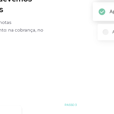
s
notas
o: na cobrança, no
PASSO 3