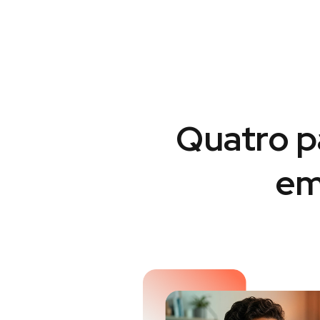
Quatro p
em