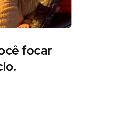
você
focar
io.