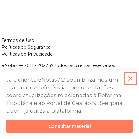
Termos de Uso
Políticas de Segurança
Políticas de Privacidade
eNotas — 2011 - 2022 © Todos os direitos reservados
ENOTAS DESENVOLVIMENTO DE SOFTWARES LTDA.
Já é cliente eNotas? Disponibilizamos um
CNPJ nº. 14.422.279/0001-06
material de referência com orientações
Endereço: Avenida Assis Chateaubriand, nº 499, Bairro Floresta,
sobre atualizações relacionadas à Reforma
Belo Horizonte - MG, CEP nº 30.150-101
Tributária e ao Portal de Gestão NFS-e, para
quem já utiliza a plataforma.
Consultar material