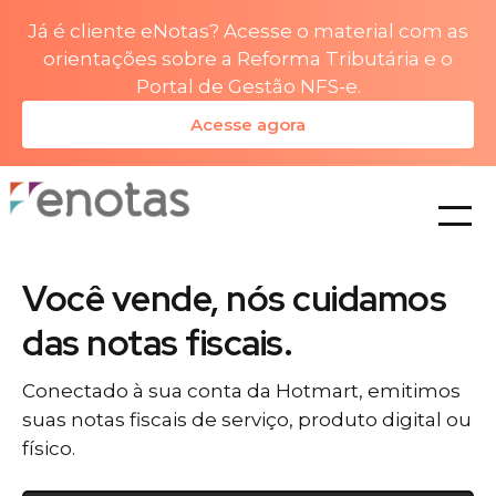
Já é cliente eNotas? Acesse o material com as
orientações sobre a Reforma Tributária e o
Portal de Gestão NFS-e.
Acesse agora
planos
Você vende, nós cuidamos
das notas fiscais.
Conectado à sua conta da Hotmart, emitimos
suas notas fiscais de serviço, produto digital ou
físico.