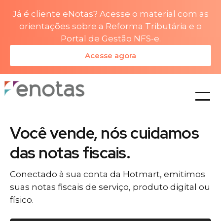
Já é cliente eNotas? Acesse o material com as
orientações sobre a Reforma Tributária e o
Portal de Gestão NFS-e.
Acesse agora
planos
Você vende, nós cuidamos
das notas fiscais.
Conectado à sua conta da Hotmart, emitimos
suas notas fiscais de serviço, produto digital ou
físico.