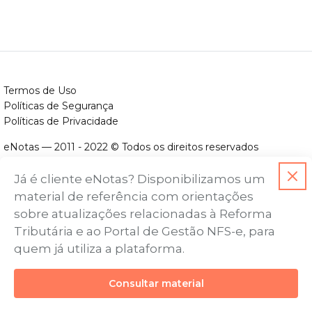
Termos de Uso
Políticas de Segurança
Políticas de Privacidade
eNotas — 2011 - 2022 © Todos os direitos reservados
ENOTAS DESENVOLVIMENTO DE SOFTWARES LTDA.
Já é cliente eNotas? Disponibilizamos um
CNPJ nº. 14.422.279/0001-06
material de referência com orientações
Endereço: Avenida Assis Chateaubriand, nº 499, Bairro Floresta,
sobre atualizações relacionadas à Reforma
Belo Horizonte - MG, CEP nº 30.150-101
Tributária e ao Portal de Gestão NFS-e, para
quem já utiliza a plataforma.
Consultar material