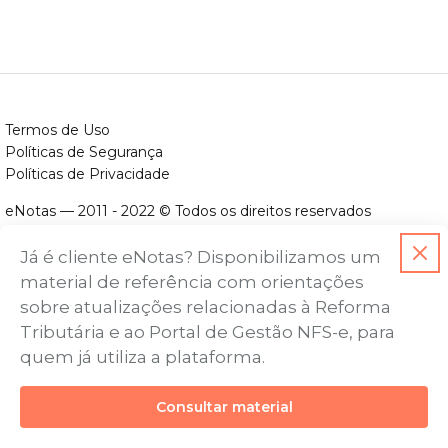
Termos de Uso
Políticas de Segurança
Políticas de Privacidade
eNotas — 2011 - 2022 © Todos os direitos reservados
ENOTAS DESENVOLVIMENTO DE SOFTWARES LTDA.
Já é cliente eNotas? Disponibilizamos um
CNPJ nº. 14.422.279/0001-06
material de referência com orientações
Endereço: Avenida Assis Chateaubriand, nº 499, Bairro Floresta,
sobre atualizações relacionadas à Reforma
Belo Horizonte - MG, CEP nº 30.150-101
Tributária e ao Portal de Gestão NFS-e, para
quem já utiliza a plataforma.
Consultar material