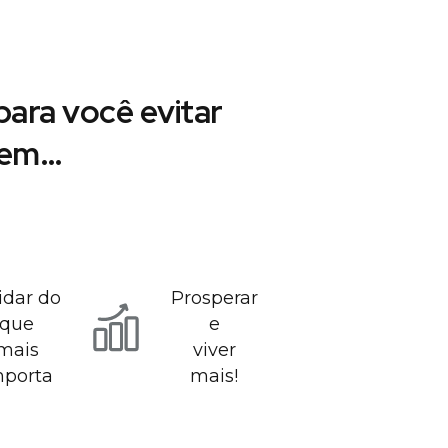
ara você evitar
r em…
idar do
Prosperar
que
e
mais
viver
mporta
mais!