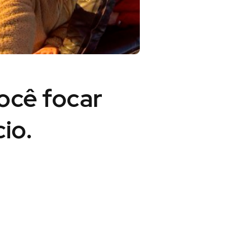
você
focar
io.