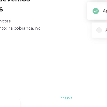
s
notas
o: na cobrança, no
PASSO 3