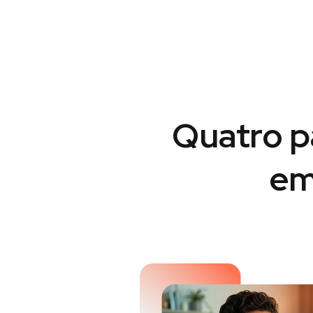
Quatro p
em