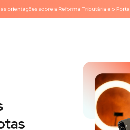
as orientações sobre a Reforma Tributária e o Porta
s
otas