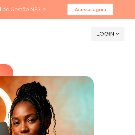
l de Gestão NFS-e.
Acesse agora
LOGIN