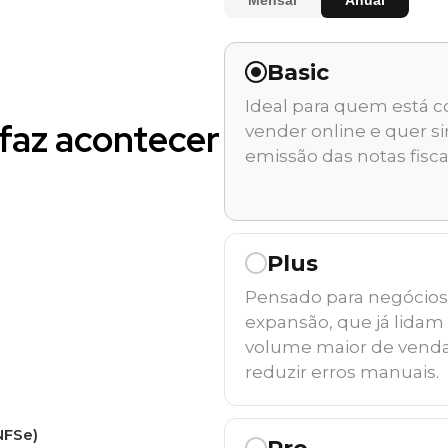
Basic
Ideal para quem está 
faz acontecer
vender online e quer si
emissão das notas fisca
Plus
Pensado para negócio
expansão, que já lida
volume maior de venda
reduzir erros manuais.
NFSe)