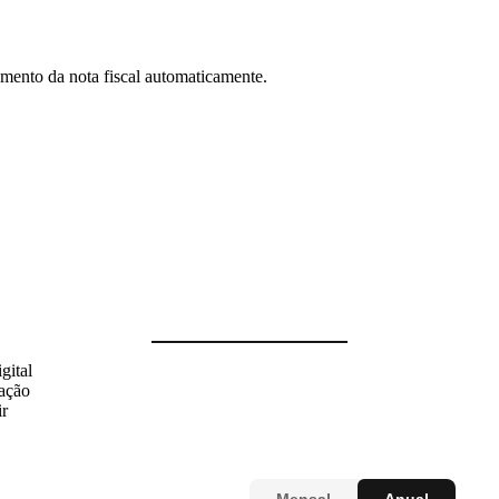
ento da nota fiscal automaticamente.
gital
zação
ir
Mensal
Anual