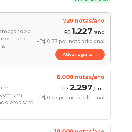
720 notas/ano
1.227
começando a
R$
/ano
mplificar a
+R$ 0,77 por nota adicional
is.
Ativar agora →
6.000 notas/ano
2.297
s em
R$
/ano
m com um
+R$ 0,47 por nota adicional
s e precisam
18.000 notas/ano