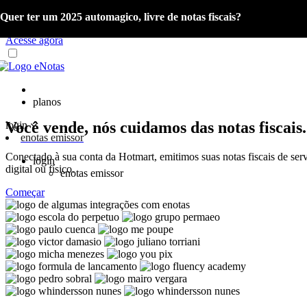
Quer ter um 2025 automagico, livre de notas fiscais?
Já é cliente eNotas? Acesse o material com as orientações sobre a Re
Acesse agora
planos
Você vende, nós cuidamos das notas fiscais.
login
enotas emissor
Conectado à sua conta da Hotmart, emitimos suas notas fiscais de ser
login
digital ou físico.
enotas emissor
Começar