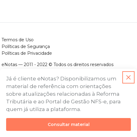
Termos de Uso
Políticas de Segurança
Políticas de Privacidade
eNotas — 2011 - 2022 © Todos os direitos reservados
ENOTAS DESENVOLVIMENTO DE SOFTWARES LTDA.
Já é cliente eNotas? Disponibilizamos um
CNPJ nº. 14.422.279/0001-06
material de referência com orientações
Endereço: Avenida Assis Chateaubriand, nº 499, Bairro Floresta,
sobre atualizações relacionadas à Reforma
Belo Horizonte - MG, CEP nº 30.150-101
Tributária e ao Portal de Gestão NFS-e, para
quem já utiliza a plataforma.
Consultar material