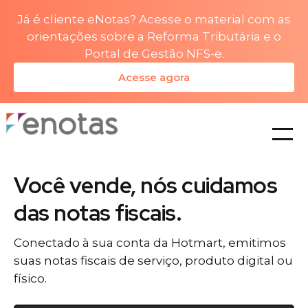
Já é cliente eNotas? Acesse o material com as
orientações sobre a Reforma Tributária e o
Portal de Gestão NFS-e.
Acesse agora
planos
Você vende, nós cuidamos
das notas fiscais.
Conectado à sua conta da Hotmart, emitimos
suas notas fiscais de serviço, produto digital ou
físico.